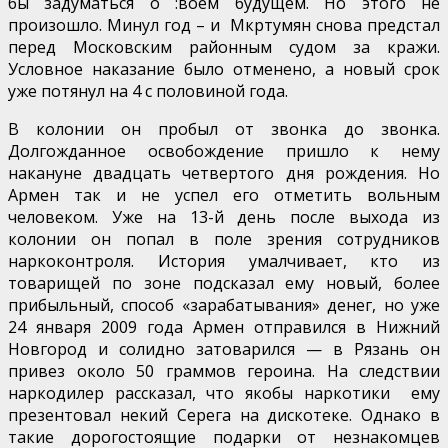
бы задуматься о :воем будущем. Но этого не
произошло. Минул год – и Мкртумян снова предстал
перед Московским районным судом за кражи.
Условное наказание было отменено, а новый срок
уже потянул на 4 с половиной года.
В колонии он пробыл от звонка до звонка.
Долгожданное освобождение пришло к нему
накануне двадцать четвертого дня рождения. Но
Армен так и не успел его отметить вольным
человеком. Уже на 13-й день после выхода из
колонии он попал в поле зрения сотрудников
наркоконтроля. История умалчивает, кто из
товарищей по зоне подсказал ему новый, более
прибыльный, способ «зарабатывания» денег, но уже
24 января 2009 года Армен отправился в Нижний
Новгород и солидно затоварился — в Рязань он
привез около 50 граммов героина. На следствии
наркодилер рассказал, что якобы наркотики ему
презентовал некий Серега на дискотеке. Однако в
такие дорогостоящие подарки от незнакомцев