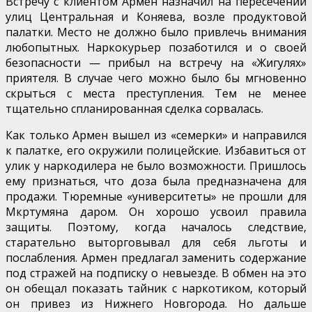
Встречу с клиентом Армен назначил на пересечении
улиц Центральная и Коняева, возле продуктовой
палатки. Место не должно было привлечь внимания
любопытных. Наркокурьер позаботился и о своей
безопасности — прибыл на встречу на «Жигулях»
приятеля. В случае чего можно было бы мгновенно
скрыться с места преступления. Тем не менее
тщательно спланированная сделка сорвалась.
Как только Армен вышел из «семерки» и направился
к палатке, его окружили полицейские. Избавиться от
улик у наркодилера не было возможности. Пришлось
ему признаться, что доза была предназначена для
продажи. Тюремные «университеты» не прошли для
Мкртумяна даром. Он хорошо усвоил правила
защиты. Поэтому, когда началось следствие,
старательно выторговывал для себя льготы и
послабления. Армен предлагал заменить содержание
под стражей на подписку о невыезде. В обмен на это
он обещал показать тайник с наркотиком, который
он привез из Нижнего Новгорода. Но дальше