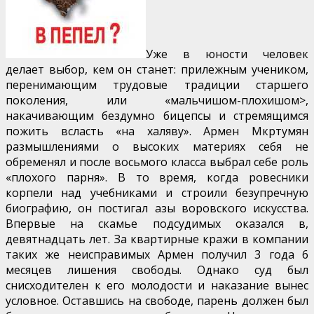
Уже в юности человек
делает выбор, кем он станет: прилежным учеником,
перенимающим трудовые традиции старшего
поколения, или «мальчишом-плохишом>,
накачивающим бездумно бицепсы и стремящимся
пожить всласть «на халяву». Армен Мкртумян
размышлениями о высоких материях себя не
обременял и после восьмого класса выбрал себе роль
«плохого парня». В то время, когда ровесники
корпели над учебниками и строили безупречную
биографию, он постигал азы воровского искусства.
Впервые на скамье подсудимых оказался в,
девятнадцать лет. За квартирные кражи в компании
таких же неисправимых Армен получил 3 года 6
месяцев лишения свободы. Однако суд был
снисходителен к его молодости и наказание вынес
условное. Оставшись на свободе, парень должен был