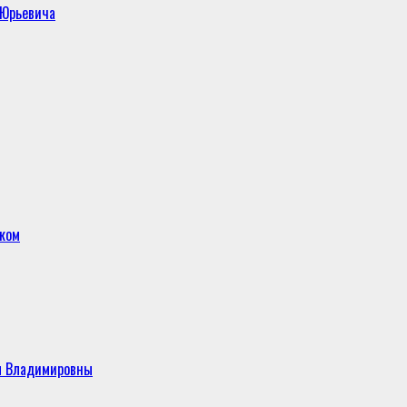
 Юрьевича
ском
ы Владимировны