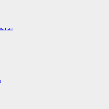
ваться
.
м