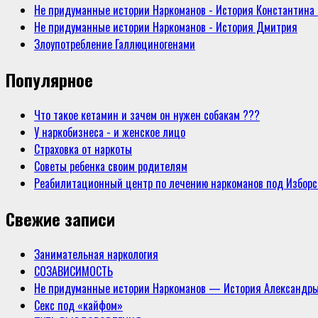
Не придуманные истории Наркоманов - История Константина
Не придуманные истории Наркоманов - История Дмитрия
Злоупотребление Галлюциногенами
Популярное
Что такое кетамин и зачем он нужен собакам ???
У наркобизнеса - и женское лицо
Страховка от наркоты
Советы ребенка своим родителям
Реабилитационный центр по лечению наркоманов под Избор
Свежие записи
Занимательная наркология
СОЗАВИСИМОСТЬ
Не придуманные истории Наркоманов — История Александр
Секс под «кайфом»