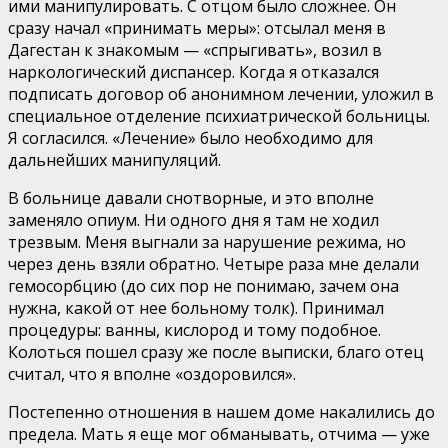
ими манипулировать. С отцом было сложнее. Он
сразу начал «принимать меры»: отсылал меня в
Дагестан к знакомым — «спрыгивать», возил в
наркологический диспансер. Когда я отказался
подписать договор об анонимном лечении, уложил в
специальное отделение психиатрической больницы.
Я согласился. «Лечение» было необходимо для
дальнейших манипуляций.
В больнице давали снотворные, и это вполне
заменяло опиум. Ни одного дня я там не ходил
трезвым. Меня выгнали за нарушение режима, но
через день взяли обратно. Четыре раза мне делали
гемосорбцию (до сих пор не понимаю, зачем она
нужна, какой от нее больному толк). Принимал
процедуры: ванны, кислород и тому подобное.
Колоться пошел сразу же после выписки, благо отец
считал, что я вполне «оздоровился».
Постепенно отношения в нашем доме накалились до
предела. Мать я еще мог обманывать, отчима — уже