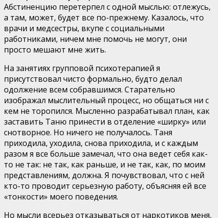
Абстиненцию перетерпел с одной мыслью: отлежусь,
а там, может, будет все по-прежнему. Казалось, что
врачи и медсестры, вкупе с социальными
работниками, ничем мне помочь не могут, они
просто мешают мне жить.
На занятиях групповой психотерапией я
присутствовал чисто формально, будто делал
одолжение всем собравшимся. Старательно
изображал мыслительный процесс, но общаться ни с
кем не торопился. Мысленно разрабатывал план, как
заставить Таню принести в отделение «ширку» или
снотворное. Но ничего не получалось. Таня
приходила, уходила, снова приходила, и с каждым
разом я все больше замечал, что она ведет себя как-
то не так: не так, как раньше, и не так, как, по моим
представлениям, должна. Я почувствовал, что с ней
кто-то проводит серьезную работу, объясняя ей все
«тонкости» моего поведения.
Но мысли всерьез отказываться от наркотиков меня,