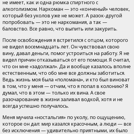
не имеет, как и одна рюмка спиртного с
алкоголизмом. Наркоман — это «конченый» человек,
который без уколов уже не может. А разок-другой
попробовать — это не наркомания, а так —
баловство. Все равно, что выпить или закурить.
После освобождения я встретился с отцом, которого
не видел восемнадцать лет. Он чувствовал свою
вину, давал деньги, помог устроиться на работу. Я не
видел причин отказываться от его помощи. Я считал,
что он мне «задолжал». Да и вообще казалось вполне
естественным, что обо мне все должны заботиться.
Ведь жизнь моя была «поломана», и кто был виноват
в том, что у меня — отчим, что я попал в колонию? Я
думал, что в этом — только их вина. А свое
разочарование в жизни заливал водкой, хотя и не
всегда успешно получалось.
Меня мучила «ностальгия» по уколу, по ощущению,
которое он дал: мир казался красочным, а люди — все
без исключения — удивительно приятными, их было