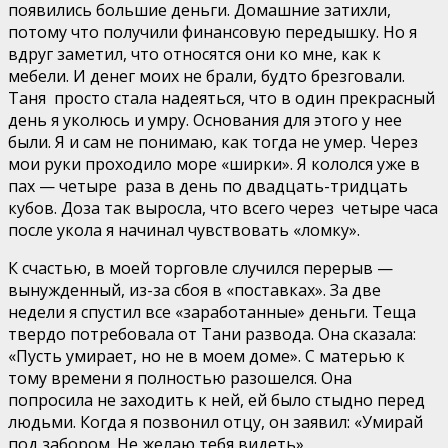
появились большие деньги. Домашние затихли,
потому что получили финансовую передышку. Но я
вдруг заметил, что относятся они ко мне, как к
мебели. И денег моих не брали, будто брезговали.
Таня просто стала надеяться, что в один прекрасный
день я уколюсь и умру. Основания для этого у нее
были. Я и сам не понимаю, как тогда не умер. Через
мои руки проходило море «ширки». Я кололся уже в
пах — четыре раза в день по двадцать-тридцать
кубов. Доза так выросла, что всего через четыре часа
после укола я начинал чувствовать «ломку».
К счастью, в моей торговле случился перерыв —
вынужденный, из-за сбоя в «поставках». За две
недели я спустил все «заработанные» деньги. Теща
твердо потребовала от Тани развода. Она сказала:
«Пусть умирает, но не в моем доме». С матерью к
тому времени я полностью разошелся. Она
попросила не заходить к ней, ей было стыдно перед
людьми. Когда я позвонил отцу, он заявил: «Умирай
под забором. Не желаю тебя видеть».