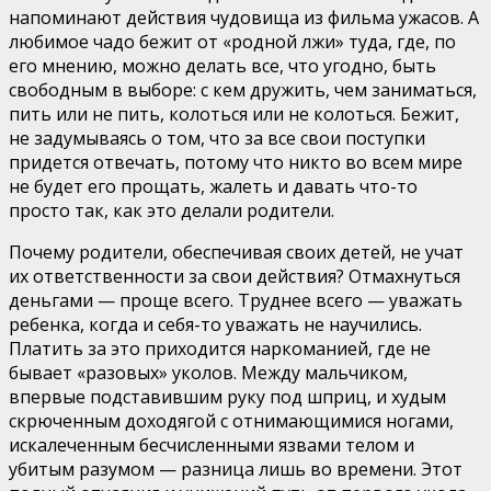
напоминают действия чудовища из фильма ужасов. А
любимое чадо бежит от «родной лжи» туда, где, по
его мнению, можно делать все, что угодно, быть
свободным в выборе: с кем дружить, чем заниматься,
пить или не пить, колоться или не колоться. Бежит,
не задумываясь о том, что за все свои поступки
придется отвечать, потому что никто во всем мире
не будет его прощать, жалеть и давать что-то
просто так, как это делали родители.
Почему родители, обеспечивая своих детей, не учат
их ответственности за свои действия? Отмахнуться
деньгами — проще всего. Труднее всего — уважать
ребенка, когда и себя-то уважать не научились.
Платить за это приходится наркоманией, где не
бывает «разовых» уколов. Между мальчиком,
впервые подставившим руку под шприц, и худым
скрюченным доходягой с отнимающимися ногами,
искалеченным бесчисленными язвами телом и
убитым разумом — разница лишь во времени. Этот