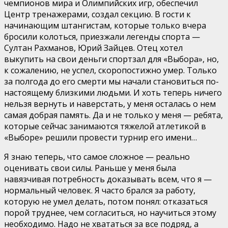
чемпионов мира и Олимпийских игр, обеспечил
Центр тренажерами, создал секцию. В гости к
начинающим штангистам, которые только вчера
бросили колоться, приезжали легенды спорта —
Султан Рахманов, Юрий Зайцев. Отец хотел
выкупить на свои деньги спортзал для «Выбора», но,
к сожалению, не успел, скоропостижно умер. Только
за полгода до его смерти мы начали становиться по-
настоящему близкими людьми. И хоть теперь ничего
нельзя вернуть и наверстать, у меня осталась о нем
самая добрая память. Да и не только у меня — ребята,
которые сейчас занимаются тяжелой атлетикой в
«Выборе» решили провести турнир его имени…
Я знаю теперь, что самое сложное — реально
оценивать свои силы. Раньше у меня была
навязчивая потребность доказывать всем, что я —
нормальный человек. Я часто брался за работу,
которую не умел делать, потом понял: отказаться
порой труднее, чем согласиться, но научиться этому
необходимо. Надо не хвататься за все подряд, а