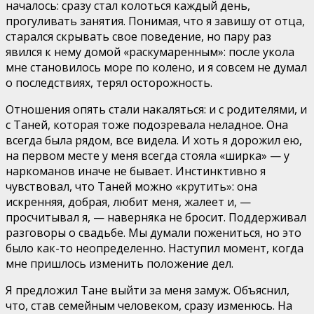
началось: сразу стал колоться каждый день,
прогуливать занятия. Понимая, что я завишу от отца,
старался скрывать свое поведение, но пару раз
явился к нему домой «раскумаренным»: после укола
мне становилось море по колено, и я совсем не думал
о последствиях, терял осторожность.
Отношения опять стали накаляться: и с родителями, и
с Таней, которая тоже подозревала неладное. Она
всегда была рядом, все видела. И хоть я дорожил ею,
на первом месте у меня всегда стояла «ширка» — у
наркоманов иначе не бывает. Инстинктивно я
чувствовал, что Таней можно «крутить»: она
искренняя, добрая, любит меня, жалеет и, —
просчитывал я, — наверняка не бросит. Поддерживал
разговоры о свадьбе. Мы думали пожениться, но это
было как-то неопределенно. Наступил момент, когда
мне пришлось изменить положение дел.
Я предложил Тане выйти за меня замуж. Объяснил,
что, став семейным человеком, сразу изменюсь. На