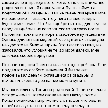
самом деле я, прежде всего, хотел отвлечь внимание
родителей от моей наркомании. Пусть займутся
подготовкой к свадьбе. Отец не очень поверил в мое
исправление — сказал, что у него на шее теперь
будет и моя семья. Чтобы задобрить отца, две недели
перед свадьбой я не кололся. Укололся сразу после.
Потом мы поехали на море в свадебное путешествие.
Однако длился наш медовый месяц всего четыре дня:
на курорте не было «ширки». Это тяготило меня, и я
жаловался, что условия не те, до моря далеко. Мне
хотелось скорее вернуться.
По возвращении Таня сказала, что ждет ребенка. Я не
придал этому особого значения. Я был занят:
подсчитывал деньги, оставшиеся от свадьбы, и
вычислял, сколько доз на них можно купить.
Мы поселились у Таниных родителей. Первое время я
осторожничал. Потом снова на все махнул рукой.
Когда появилось напряжение в отношениях, решил
перейти на уколы но-пэном: к нему почему-то