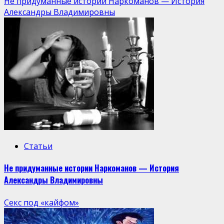
Не придуманные истории Наркоманов — История
Александры Владимировны
Статьи
Не придуманные истории Наркоманов — История
Александры Владимировны
Секс под «кайфом»