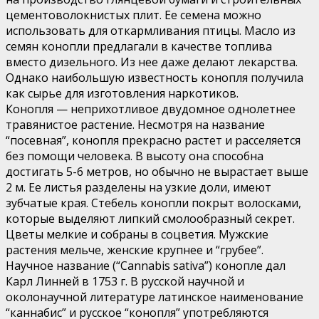
цементоволокнистых плит. Ее семена можно
использовать для откармливания птицы. Масло из
семян конопли предлагали в качестве топлива
вместо дизельного. Из нее даже делают лекарства.
Однако наибольшую известность конопля получила
как сырье для изготовления наркотиков.
Конопля — неприхотливое двудомное однолетнее
травянистое растение. Несмотря на название
“посевная”, конопля прекрасно растет и расселяется
без помощи человека. В высоту она способна
достигать 5-6 метров, но обычно не вырастает выше
2 м. Ее листья разделены на узкие доли, имеют
зубчатые края. Стебель конопли покрыт волосками,
которые выделяют липкий смолообразный секрет.
Цветы мелкие и собраны в соцветия. Мужские
растения мельче, женские крупнее и “грубее”.
Научное название (“Cannabis sativa”) конопле дал
Карл Линней в 1753 г. В русской научной и
околонаучной литературе латинское наименование
“каннабис” и русское “конопля” употребляются