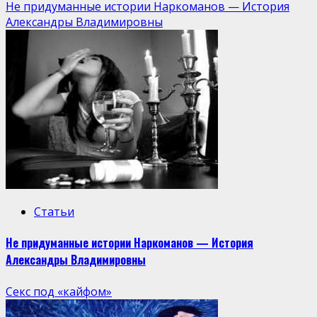
Не придуманные истории Наркоманов — История
Александры Владимировны
Статьи
Не придуманные истории Наркоманов — История
Александры Владимировны
Секс под «кайфом»