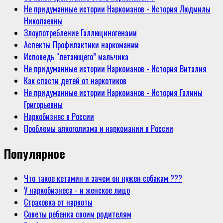
Не придуманные истории Наркоманов - История Людмилы
Николаевны
Злоупотребление Галлюциногенами
Аспекты Профилактики наркомании
Исповедь “летающего” мальчика
Не придуманные истории Наркоманов - История Виталия
Как спасти детей от наркотиков
Не придуманные истории Наркоманов - История Галины
Григорьевны
Наркобизнес в России
Проблемы алкоголизма и наркомании в России
Популярное
Что такое кетамин и зачем он нужен собакам ???
У наркобизнеса - и женское лицо
Страховка от наркоты
Советы ребенка своим родителям