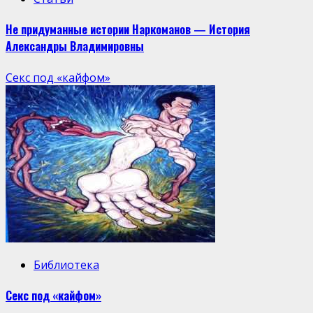
Не придуманные истории Наркоманов — История
Александры Владимировны
Секс под «кайфом»
Библиотека
Секс под «кайфом»