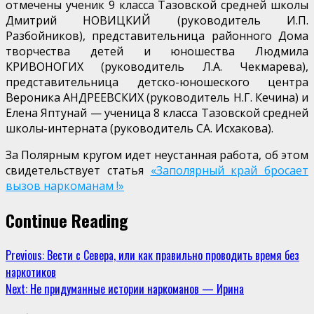
отмечены ученик 9 класса Тазовской средней школы
Дмитрий НОВИЦКИЙ (ру­ководитель И.П.
Разбойников), представительница районного Дома
творчества детей и юношества Людмила
КРИВОНОГИХ (руководитель Л.А. Чекмарева),
представительница детско-юношеского центра
Вероника АНДРЕЕВСКИХ (руководитель Н.Г. Кечина) и
Елена Яптунай — ученица 8 класса Тазовской средней
школы-интерната (руководитель СА. Исхакова).
За Полярным кругом идет неустанная работа, об этом
свидетельствует статья
«Заполярный край бросает
вызов наркоманам !»
Continue Reading
Previous:
Вести с Севера, или как правильно проводить время без
наркотиков
Next:
Не придуманные истории наркоманов — Ирина