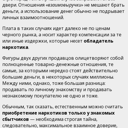
двери. Отношения
«взаимовыручки»
не мешают брать
деньги, а использование денег обычно не подрывает
личных взаимо­отношений.
Плата в таких случаях идет далеко не по ценам
черного рынка, а носит характер компенсации за те
или иные издержки, которые несет
обладатель
наркотика
.
Фигуры двух других продавцов олицетворяют собой
пол­ноценные товарно-денежные отношения, те
самые, за кото­рыми нередко стоят действительно
большие деньги, в неко­торых случаях миллионы.
Между ними, однако, тоже боль­шая разница:
продавать по личному знакомству и продавать
незнакомому покупателю не одно и тоже.
Обычным, так сказать, естественным можно считать
при­обретение наркотиков только у знакомых
сбытчиков
— необходима строгая тайна,
следовательно, максимальное взаимное доверие,