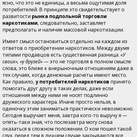
ясно, что это не единицы, а весьма ощутимая доля
потребителей. В принципе это свидетельству­ет о
развитости
рынка подпольной торговли
наркотиками
, следовательно, заставляет
предполагать и наличие массо­вой наркотизации.
Имеет смысл остановиться отдельно на каждом из
отве­тов о приобретении наркотиков. Между двумя
типами про­давцов есть существенная разница.
«У
своих»,
«у друзей»
— это не торговля в полном смысле
слова, это ближе к вне­рыночным отношениям даже в
тех случаях, когда денежные расчеты имеют место.
Как правило,
у потребителей наркоти­ков
принято
помогать друг другу в таких делах, даже если
отношения между ними не носят подлинно
дружеского характера. Иначе просто нельзя, в
одиночку этим занимать­ся практически невозможно.
Сегодня выручает меня, завтра кого-то выручу я —
опять-таки зная, что послезавтра могу снова
оказаться в сложном положении. О ком пошел такой
слух, перед тем в лучшем случае закрываются все