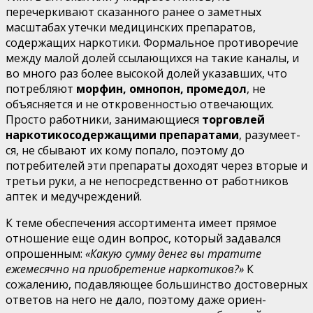
перечеркивают сказанного ранее о заметных
масштабах утечки медицин­ских препаратов,
содержащих наркотики. Формальное про­тиворечие
между малой долей ссылающихся на такие каналы, и
во много раз более высокой долей указавших, что
потреб­ляют
морфин, омнопон, промедол
, не
объясняется и не откро­венностью отвечающих.
Просто работники, занимающиеся
торговлей
наркотикосодержащими препаратами
, разумеет­
ся, не сбывают их кому попало, поэтому до
потребителей эти препараты доходят через вторые и
третьи руки, а не непосредственно от работников
аптек и медучреждений.
К теме обеспечения ассортимента имеет прямое
отношение еще один вопрос, который задавался
опрошенным:
«Какую сумму денег вы тратите
ежемесячно на приобретение наркотиков?»
К
сожалению, подавляющее большинство достоверных
ответов на него не дало, поэтому даже ориен­