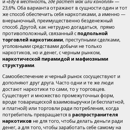
и
«Еду в местность, где растет мак или конопля»
—
23,6%. Оба варианта отражают в сущности один и тот
же способ обеспечить себя наркоти­ками, а именно —
внерыночный, преимущественно безде­нежный
способ. Другой, как нетрудно догадаться, прямо
противоположный, связанный с
подпольной
торговлей нар­котиками
, преступными сделками,
уголовными средствами добычи не только
наркотиков, но и денег, с черным рынком,
наркотической пирамидой и мафиозными
структурами
.
Самообеспечение и черный рынок сосуществуют и
допол­няют друг друга. Часто одни и те же люди
достают нарко­тики то сами, то у торговцев.
Существует и множество промежуточных форм,
вроде товарищеской взаимовыручки (и бесплатной,
и платной) или торговли ради потребления, когда
потребитель превращается в
распространителя
наркотиков
не для того, чтобы делать деньги ради
денег, а для того, чтобы заработать себе самому на