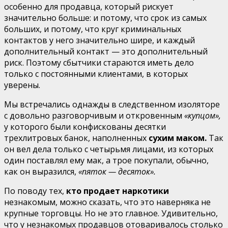
особенно для продавца, который рискует
значительно больше: и потому, что срок из самых
больших, и потому, что круг криминальных
контактов у него значи­тельно шире, и каждый
дополнительный контакт — это до­полнительный
риск. Поэтому сбытчики стараются иметь дело
только с постоянными клиентами, в которых
уверены.
Мы встречались однажды в следственном изоляторе
с до­вольно разговорчивым и откровенным
«купцом»,
у которого были конфискованы десятки
трехлитровых банок, наполнен­ных
сухим маком.
Так
он вел дела только с четырьмя лицами, из которых
один поставлял ему мак, а трое покупали, обычно,
как он выразился,
«пяток — десяток».
По поводу тех,
кто продает наркотики
незнакомым, можно сказать, что это наверняка не
крупные торговцы. Но не это главное. Удивительно,
что у незнакомых продав­цов отоваривалось столько