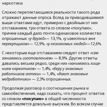
наркотики.
Сложно переплетающиеся реальности такого рода
отра­жают данные опроса. Вслед за приводившимися
выше ответами идут, примерно с двойным от них
отставанием, три ответа со словом «покупаю»,
причем каждый дало почти одинаковое количество
опрошенных:
«у друзей»
— 13,1%,
«у известных мне
перекупщиков»
— 12,9%,
«у незнакомых людей»
—12,6%.
С некоторым еще отставанием следует ответ
«сам
занимаюсь изготовлением
» — 8,9%. Другие от­веты
давались весьма редко, среди них
«занимаюсь хище­
нием наркотиков»
— 1,4%,
«беру у знакомых
работников аптеки»
— 1,4%,
«дают знакомые
медработники»
— 2,3% опрошенных.
Продолжая разговор о соотношении рынка и
самообес­печения, надо сказать, что процент ответов
со словом
«по­купаю»
в общей численности
представляется довольно вы­соким. Во всяком случае