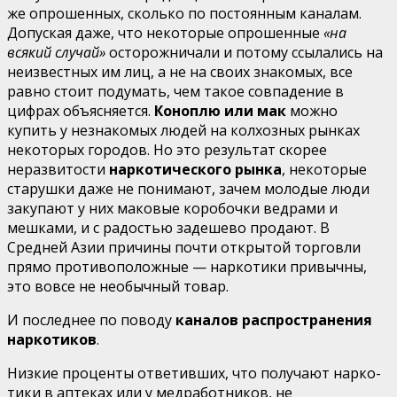
же опрошенных, сколько по по­стоянным каналам.
Допуская даже, что некоторые опро­шенные
«на
всякий случай»
осторожничали и потому ссыла­лись на
неизвестных им лиц, а не на своих знакомых, все
равно стоит подумать, чем такое совпадение в
цифрах объяс­няется.
Коноплю или мак
можно
купить у незнакомых людей на колхозных рынках
некоторых городов. Но это результат скорее
неразвитости
наркотического рынка
, некоторые
ста­рушки даже не понимают, зачем молодые люди
закупают у них маковые коробочки ведрами и
мешками, и с радостью задешево продают. В
Средней Азии причины почти открытой торговли
прямо противоположные — наркотики привычны,
это вовсе не необычный товар.
И последнее по поводу
каналов распространения
нар­котиков
.
Низкие проценты ответивших, что получают нарко­
тики в аптеках или у медработников, не