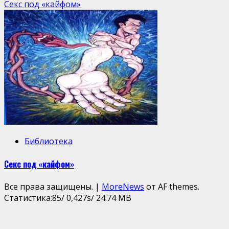
Секс под «кайфом»
Библиотека
Секс под «кайфом»
Все права защищены.
|
MoreNews
от AF themes.
Статистика:85/ 0,427s/ 24.74 MB