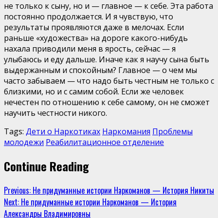
не только к сыну, но и — главное — к себе. Эта работа
постоянно продолжается. И я чувствую, что
результаты проявляются даже в мелочах. Если
раньше «художества» на дороге какого-нибудь
нахала приводили меня в ярость, сейчас — я
улыбаюсь и еду дальше. Иначе как я научу сына быть
выдержанным и спокойным? Главное — о чем мы
часто забываем — что надо быть честным не только с
близкими, но и с самим собой. Если же человек
нечестен по отношению к себе самому, он не сможет
научить честности никого.
Tags:
Дети о Наркотиках
Наркомания
Проблемы
молодежи
Реабилитационное отделение
Continue Reading
Previous:
Не придуманные истории Наркоманов — История Никиты
Next:
Не придуманные истории Наркоманов — История
Александры Владимировны