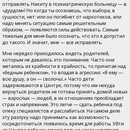
отправлять Никиту в психиатрическую больницу — в
«дурдом»! Но когда ты осознаешь, что выбора, в
сущности, нет: или он погибнет от наркотиков, или
надо менять ситуацию самым решительным
образом, — появляются силы действовать. Самым
тяжелым для меня было осознать, что это я допустил
до такого. И значит, мне — все исправлять.
Мне нередко приходилось видеть родителей,
которым не давалось это понимание. Часто они
метались из крайности в крайность, то причитая над
«бедным ребенком», то впадая в агрессию: «Я ему —
всю душу, а он — сволочь!..» Часто дети
задерживаются в Центре, потому что им некуда
вернуться: родители не готовы принять домой новых
— взрослых — людей, в их отношениях преобладает
страх и напряжение. Это легче — сдать ребенка под
опеку специалистов и расслабиться. На самом деле
эту разлуку надо принимать как возможность
сосредоточиться: появилось время для работы. Уйти
из Центра ребенок может только когда чувствует,