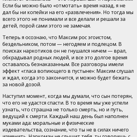
Если бы можно было «отмотать» время назад, я не
дал бы ни копейки на его «развлечения». Но тогда мы
всего этого не понимали и все делали и решали за
детей, порой сами этого не замечая.
Теперь я осознаю, что Максим рос эгоистом,
бездельником, потом — негодяем и подлецом. В
поисках наркотиков он не гнушался ничем — врал,
обкрадывал родных людей, и все это долгое время
оставалось безнаказанным. Все разговоры имели
эффект «гласа вопиющего в пустыне»: Максим слушал
и ждал, когда это закончится, и можно будет бежать
за новой дозой.
Наступил момент, когда мы думали, что сын потерян,
что его не удастся спасти. В то время мы уже успели
узнать, что страшна не только смерть, но и путь,
ведущий к смерти. Каждый наш день был наполнен
муками ада: моральные и физические
издевательства, сознание, что ты не в силах ничего
изменить. Наркоман не слышит тебя, ты говоришь с