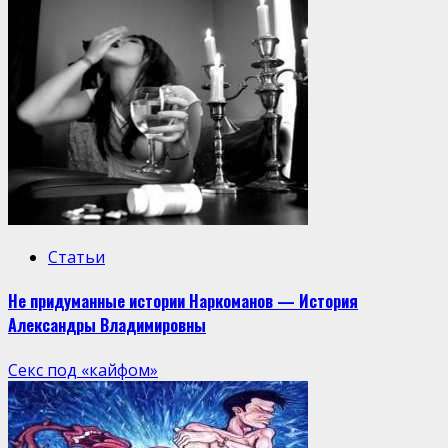
Статьи
Не придуманные истории Наркоманов — История
Александры Владимировны
Секс под «кайфом»