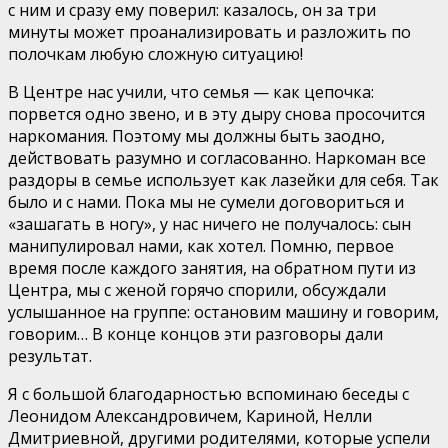
с ним и сразу ему поверил: казалось, он за три
минуты может проанализировать и разложить по
полочкам любую сложную ситуацию!
В Центре нас учили, что семья — как цепочка:
порвется одно звено, и в эту дыру снова просочится
наркомания. Поэтому мы должны быть заодно,
действовать разумно и согласованно. Наркоман все
раздоры в семье использует как лазейки для себя. Так
было и с нами. Пока мы не сумели договориться и
«зашагать в ногу», у нас ничего не получалось: сын
манипулировал нами, как хотел. Помню, первое
время после каждого занятия, на обратном пути из
Центра, мы с женой горячо спорили, обсуждали
услышанное на группе: остановим машину и говорим,
говорим… В конце концов эти разговоры дали
результат.
Я с большой благодарностью вспоминаю беседы с
Леонидом Александровичем, Кариной, Нелли
Дмитриевной, другими родителями, которые успели