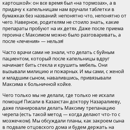
картошкой»: он все время был «на тормозах», а в
придачу к капельницам нам вручали таблетки в
бумажках без названий: непонятно что, непонятно от
чего. Наверное, родителям не стоило знать, какие
препараты пробуют на их детях. Даже после приема
героина с Максимом можно было разговаривать, а
после «лечения» — нельзя!
Часто врачи сами не знали, что делать с буйным
пациентом, который после капельницы вдруг
начинает бить стекла и крушить мебель. Они
вызывали милицию и пожарных. И мы сами, с женой
и младшим сыном, навалившись, привязывали
Максима к больничной койке.
Чего только мы не делали, где только не искали
помощи! Писали в Казахстан доктору Назаралиеву,
даже планировали делать Максиму трепанацию
черепа (есть такой метод — когда делают что-то с
мозжечком). Мы обсуждали планы, как закроем сына
в подвале отцовского дома и будем держать на