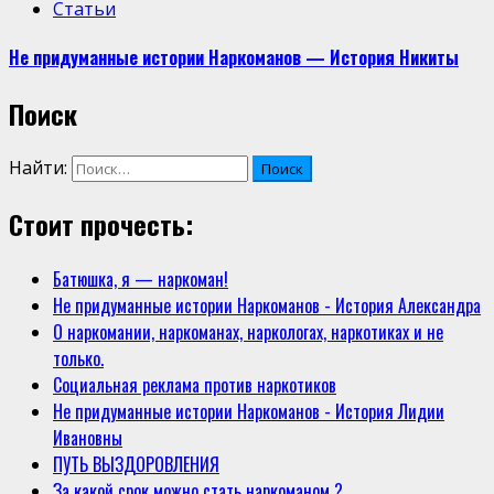
Статьи
Не придуманные истории Наркоманов — История Никиты
Поиск
Найти:
Стоит прочесть:
Батюшка, я — наркоман!
Не придуманные истории Наркоманов - История Александра
О наркомании, наркоманах, наркологах, наркотиках и не
только.
Социальная реклама против наркотиков
Не придуманные истории Наркоманов - История Лидии
Ивановны
ПУТЬ ВЫЗДОРОВЛЕНИЯ
За какой срок можно стать наркоманом ?