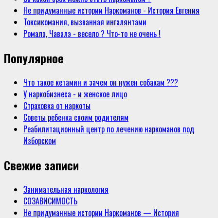
Не придуманные истории Наркоманов - История Евгения
Токсикомания, вызванная ингалянтами
Ромалэ, Чавалэ - весело ? Что-то не очень !
Популярное
Что такое кетамин и зачем он нужен собакам ???
У наркобизнеса - и женское лицо
Страховка от наркоты
Советы ребенка своим родителям
Реабилитационный центр по лечению наркоманов под
Изборском
Свежие записи
Занимательная наркология
СОЗАВИСИМОСТЬ
Не придуманные истории Наркоманов — История