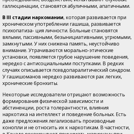
галлюцинации, становятся абуличными, апатичными.
В III стадии наркомании
, которая развивается при
хро­ническом употреблении гашиша, развивается
психопатиза- ция личности. Больные становятся
вялыми, пассивными, безынициативными, угрюмыми,
замкнутыми. У них сни­жена память, неустойчиво
внимание. Утрачиваются мо­рально-этические
установки, появляется грубое наруше­ние поведения,
нередко с антисоциальными поступками. В редких
случаях описывается псевдопаралитический син­дром.
У гашишоманов нередко развиваются рак легких,
хронические бронхиты.
Некоторые исследователи отрицают возможность
фор­мирования физической зависимости и
абстиненции, роста толерантности, влияния
наркотика на интеллект и поведение больных. Есть
даже предложения легализовать производные
конопли и не относить их к наркотикам. В частности,
в Ка­наде рекомендуют принимать марихуану при