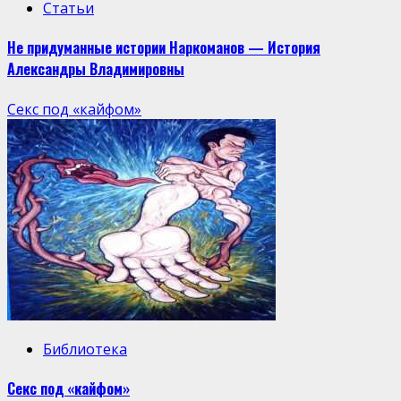
Статьи
Не придуманные истории Наркоманов — История
Александры Владимировны
Секс под «кайфом»
Библиотека
Секс под «кайфом»