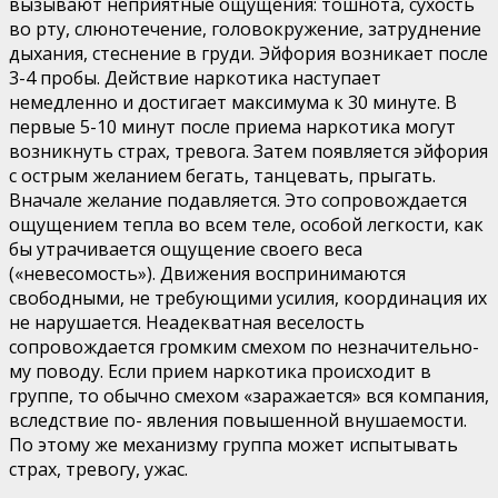
вы­зывают неприятные ощущения: тошнота, сухость
во рту, слюнотечение, головокружение, затруднение
дыхания, стеснение в груди. Эйфория возникает после
3-4 пробы. Действие наркотика наступает
немедленно и достигает мак­симума к 30 минуте. В
первые 5-10 минут после приема наркотика могут
возникнуть страх, тревога. Затем появля­ется эйфория
с острым желанием бегать, танцевать, пры­гать.
Вначале желание подавляется. Это сопровождается
ощущением тепла во всем теле, особой легкости, как
бы утрачивается ощущение своего веса
(«невесомость»). Дви­жения воспринимаются
свободными, не требующими уси­лия, координация их
не нарушается. Неадекватная весе­лость
сопровождается громким смехом по незначительно­
му поводу. Если прием наркотика происходит в
группе, то обычно смехом «заражается» вся компания,
вследствие по- явления повышенной внушаемости.
По этому же механиз­му группа может испытывать
страх, тревогу, ужас.