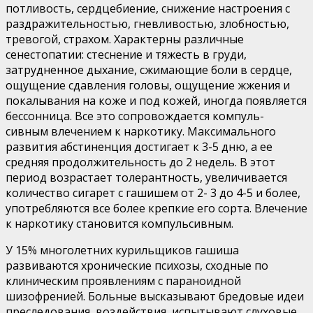
потливость, сердцебиение, снижение настро­ения с
раздражительностью, гневливостью, злобностью,
тревогой, страхом. Характерны различные
сенестопатии: стеснение и тяжесть в груди,
затрудненное дыхание, сжима­ющие боли в сердце,
ощущение сдавления головы, ощуще­ние жжения и
покалывания на коже и под кожей, иногда появляется
бессонница. Все это сопровождается компуль-
сивным влечением к наркотику. Максимального
развития абстиненция достигает к 3-5 дню, а ее
средняя продолжи­тельность до 2 недель. В этот
период возрастает толерант­ность, увеличивается
количество сигарет с гашишем от 2- 3 до 4-5 и более,
употребляются все более крепкие его сор­та. Влечение
к наркотику становится компульсивным.
У 15% многолетних курильщиков гашиша
развиваются хронические психозы, сходные по
клиническим проявлени­ям с параноидной
шизофренией. Больные высказывают бре­довые идеи
преследования, воздействия, испытывают слухо­вые