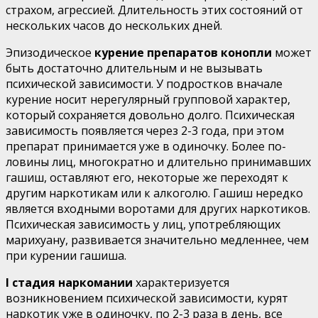
страхом, агрессией. Длитель­ность этих состояний от
нескольких часов до нескольких дней.
Эпизодическое
курение препаратов конопли
может
быть достаточно длительным и не вызывать
психической зависимости. У подростков вначале
курение носит нерегу­лярный групповой характер,
который сохраняется довольно долго. Психическая
зависимость появляется через 2-3 года, при этом
препарат принимается уже в одиночку. Более по­
ловины лиц, многократно и длительно принимавших
га­шиш, оставляют его, некоторые же переходят к
другим нар­котикам или к алкоголю. Гашиш нередко
является входными воротами для других наркотиков.
Психическая зависимость у лиц, употребляющих
марихуану, развивается значительно медленнее, чем
при курении гашиша.
I стадия наркомании
характеризуется
возникновением психической зависимости, курят
наркотик уже в одиночку, по 2-3 раза в день, все