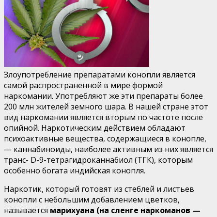
Злоупотребление препаратами конопли является
самой распространенной в мире формой
наркомании. Употребля­ют же эти препараты более
200 млн жителей земного шара. В нашей стране этот
вид наркомании является вторым по частоте после
опийной. Наркотическим действием облада­ют
психоактивные вещества, содержащиеся в конопле,
— каннабиноиды, наиболее активным из них является
транс- D-9-тетрагидроканнабиол (ТГК), которым
особенно бога­та индийская конопля.
Наркотик, который готовят из стеблей и листьев
коноп­ли с небольшим добавлением цветков,
называется
мариху­ана (на сленге наркоманов —