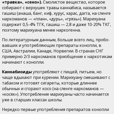
«травка», «сено»).
Смолистое вещество, которое
собирают с верхушек травы каннабиса, называется
гашиш (анаша, банг, киф, хурус, харас, дагга, на сленге
наркоманов — «план», «дурь», «грязь»). Марихуана
содержит 0,5-4% ТГК, гашиш — 2,8 и даже 10-20% ТКГ,
поэтому марихуана менее наркогенна.
По литературным данным, больше всего лиц, пробо­
вавших и употребляющих препараты конопли, в
США, Австралии, Канаде, Норвегии. В странах СНГ
примерно 2/3 наркоманов приобщение к наркотикам
начинают с ко­нопли.
Каннабиоиды
употребляют с пищей, питьем, но
чаще вдыхают при курении. Марихуану смешивают с
табаком и готовят сигареты, которые длиннее
обычных и сгорают косо (на сленге наркоманов —
«косяк»). Употребление марихуа­ны часто начинается
уже в старших классах школы.
Нередко первые употребления препаратов конопли