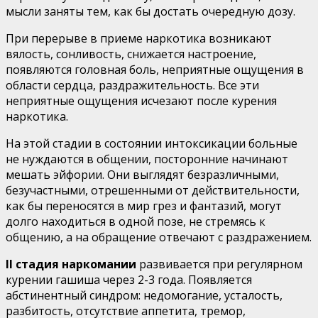
мысли заняты тем, как бы достать очередную дозу.
При перерыве в приеме наркотика возникают
вялость, сонливость, снижается настроение,
появляются головная боль, неприятные ощущения в
области сердца, раздражи­тельность. Все эти
неприятные ощущения исчезают после курения
наркотика.
На этой стадии в состоянии интоксикации больные
не нуждаются в общении, посторонние начинают
мешать эйфо­рии. Они выглядят безразличными,
безучастными, отрешен­ными от действительности,
как бы переносятся в мир грез и фантазий, могут
долго находиться в одной позе, не стремясь к
общению, а на обращение отвечают с раздражением.
II стадия наркомании
развивается при регулярном
куре­нии гашиша через 2-3 года. Появляется
абстинентный син­дром: недомогание, усталость,
разбитость, отсутствие аппе­тита, тремор,