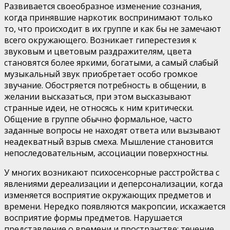
Развивается своеобразное изменение сознания,
когда принявшие наркотик воспринимают только
то, что проис­ходит в их группе и как бы не замечают
всего окружающе­го. Возникает гиперестезия к
звуковым и цветовым раздра­жителям, цвета
становятся более яркими, богатыми, а са­мый слабый
музыкальный звук приобретает особо громкое
звучание. Обостряется потребность в общении, в
желании высказаться, при этом высказывают
странные идеи, не от­носясь к ним критически.
Общение в группе обычно фор­мальное, часто
заданные вопросы не находят ответа или вызывают
неадекватный взрыв смеха. Мышление становит­ся
непоследовательным, ассоциации поверхностны.
У многих возникают психосенсорные расстройства с
явлениями дереализации и деперсонализации, когда
изме­няется восприятие окружающих предметов и
времени. Не­редко появляются макропсии, искажается
восприятие фор­мы предметов. Нарушается
представление о времени и про­странстве: течение