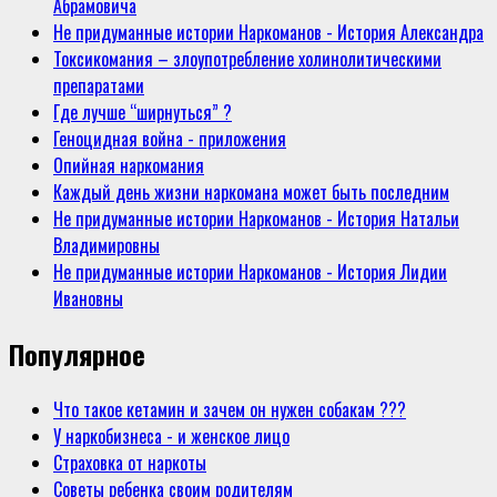
Абрамовича
Не придуманные истории Наркоманов - История Александра
Токсикомания – злоупотребление холинолитическими
препаратами
Где лучше “ширнуться” ?
Геноцидная война - приложения
Опийная наркомания
Каждый день жизни наркомана может быть последним
Не придуманные истории Наркоманов - История Натальи
Владимировны
Не придуманные истории Наркоманов - История Лидии
Ивановны
Популярное
Что такое кетамин и зачем он нужен собакам ???
У наркобизнеса - и женское лицо
Страховка от наркоты
Советы ребенка своим родителям