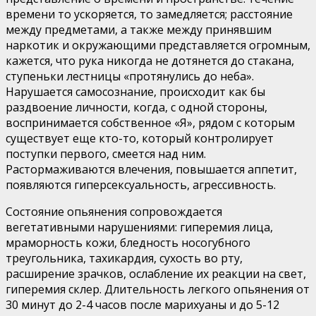
времени то ускоряется, то замедляется; расстояние
между предметами, а также между принявшим
наркотик и окружающими представляется огромным,
ка­жется, что рука никогда не дотянется до стакана,
ступень­ки лестницы «протянулись до неба».
Нарушается самосоз­нание, происходит как бы
раздвоение личности, когда, с одной стороны,
воспринимается собственное «Я», рядом с которым
существует еще кто-то, который контролирует
поступки первого, смеется над ним.
Растормаживаются вле­чения, повышается аппетит,
появляются гиперсексуаль­ность, агрессивность.
Состояние опьянения сопровождается
вегетативными нарушениями: гиперемия лица,
мраморность кожи, блед­ность носогубного
треугольника, тахикардия, сухость во рту,
расширение зрачков, ослабление их реакции на свет,
гиперемия склер. Длительность легкого опьянения от
30 ми­нут до 2-4 часов после марихуаны и до 5-12