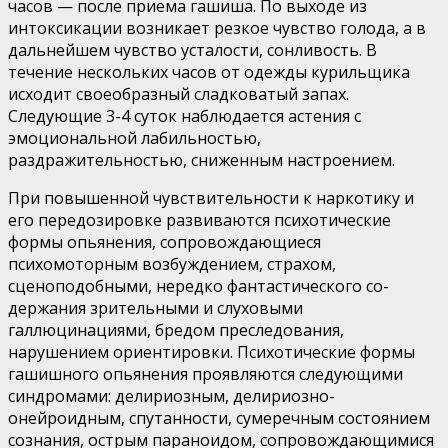
часов — после приема гашиша. По выходе из
интоксикации возникает рез­кое чувство голода, а в
дальнейшем чувство усталости, сон­ливость. В
течение нескольких часов от одежды курильщи­ка
исходит своеобразный сладковатый запах.
Следующие 3-4 суток наблюдается астения с
эмоциональной лабильно­стью,
раздражительностью, сниженным настроением.
При повышенной чувствительности к наркотику и
его передозировке развиваются психотические
формы опьяне­ния, сопровождающиеся
психомоторным возбуждением, страхом,
сценоподобными, нередко фантастического со­
держания зрительными и слуховыми
галлюцинациями, бре­дом преследования,
нарушением ориентировки. Психотичес­кие формы
гашишного опьянения проявляются следующими
синдромами: делириозным, делириозно-
онейроидным, спу­танности, сумеречным состоянием
сознания, острым параноидом, сопровождающимися