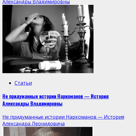
Александры Владимировны
Статьи
Не придуманные истории Наркоманов — История
Александры Владимировны
Не придуманные истории Наркоманов — История
Александра Леонидовича