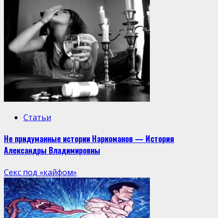
Статьи
Не придуманные истории Наркоманов — История
Александры Владимировны
Секс под «кайфом»