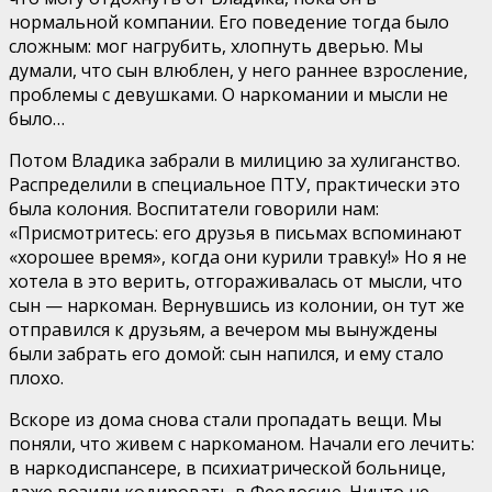
нормальной компании. Его поведение тогда было
сложным: мог нагрубить, хлопнуть дверью. Мы
думали, что сын влюблен, у него раннее взросление,
проблемы с девушками. О наркомании и мысли не
было…
Потом Владика забрали в милицию за хулиганство.
Распределили в специальное ПТУ, практически это
была колония. Воспитатели говорили нам:
«Присмотритесь: его друзья в письмах вспоминают
«хорошее время», когда они курили травку!» Но я не
хотела в это верить, отгораживалась от мысли, что
сын — наркоман. Вернувшись из колонии, он тут же
отправился к друзьям, а вечером мы вынуждены
были забрать его домой: сын напился, и ему стало
плохо.
Вскоре из дома снова стали пропадать вещи. Мы
поняли, что живем с наркоманом. Начали его лечить:
в наркодиспансере, в психиатрической больнице,
даже возили кодировать в Феодосию. Ничто не