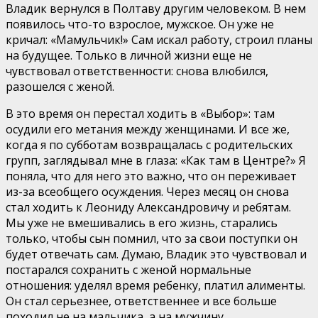
Владик вернулся в Полтаву другим человеком. В нем
появилось что-то взрослое, мужское. Он уже не
кричал: «Мамульчик!» Сам искал работу, строил планы
на будущее. Только в личной жизни еще не
чувствовал ответственности: снова влюбился,
разошелся с женой.
В это время он перестал ходить в «Выбор»: там
осудили его метания между женщинами. И все же,
когда я по субботам возвращалась с родительских
групп, заглядывал мне в глаза: «Как там в Центре?» Я
поняла, что для него это важно, что он переживает
из-за всеобщего осуждения. Через месяц он снова
стал ходить к Леониду Александровичу и ребятам.
Мы уже не вмешивались в его жизнь, старались
только, чтобы сын помнил, что за свои поступки он
будет отвечать сам. Думаю, Владик это чувствовал и
постарался сохранить с женой нормальные
отношения: уделял время ребенку, платил алименты.
Он стал серьезнее, ответственнее и все больше
походил не на мальчика, а на мужчину.