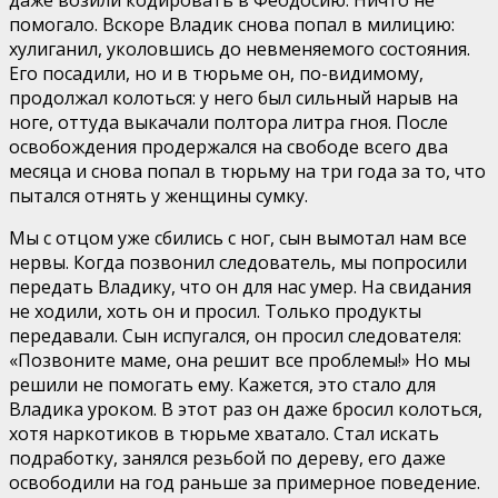
помогало. Вскоре Владик снова попал в милицию:
хулиганил, уколовшись до невменяемого состояния.
Его посадили, но и в тюрьме он, по-видимому,
продолжал колоться: у него был сильный нарыв на
ноге, оттуда выкачали полтора литра гноя. После
освобождения продержался на свободе всего два
месяца и снова попал в тюрьму на три года за то, что
пытался отнять у женщины сумку.
Мы с отцом уже сбились с ног, сын вымотал нам все
нервы. Когда позвонил следователь, мы попросили
передать Владику, что он для нас умер. На свидания
не ходили, хоть он и просил. Только продукты
передавали. Сын испугался, он просил следователя:
«Позвоните маме, она решит все проблемы!» Но мы
решили не помогать ему. Кажется, это стало для
Владика уроком. В этот раз он даже бросил колоться,
хотя наркотиков в тюрьме хватало. Стал искать
подработку, занялся резьбой по дереву, его даже
освободили на год раньше за примерное поведение.