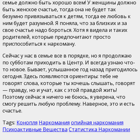
семье должно быть хорошо всем! У женщины должно
быть женское счастье, тогда она не будет так
безумно привязываться к детям, тогда ее любовь к
ним будет разумной. Я поняла, что за близких и за
свое счастье надо бороться. Хотя я видела и таких
родителей, которые предпочитают просто
приспособиться к наркоману.
Сейчас у нас в семье все в порядке, но я продолжаю
по субботам приходить в Центр. И всегда узнаю что-
то новое. Бывает, услышанное год назад пригодилось
сегодня. Здесь появляются ориентиры: тебе не
говорят слова, которые ты хочешь слышать, говорят
— правду, но и учат, как с этой правдой жить!
Поэтому сейчас я ничего не боюсь, я уверена, что
смогу решить любую проблему. Наверное, это и есть
счастье.
Tags:
Конопля
Наркомания
опийная наркомания
Психоактивные Вещества
Статистика Наркомании