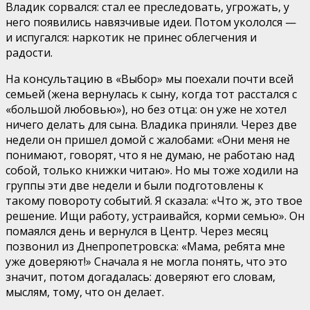
Владик сорвался: стал ее преследовать, угрожать, у
него появились навязчивые идеи. Потом укололся —
и испугался: наркотик не принес облегчения и
радости.
На консультацию в «Выбор» мы поехали почти всей
семьей (жена вернулась к сыну, когда тот расстался с
«большой любовью»), но без отца: он уже не хотел
ничего делать для сына. Владика приняли. Через две
недели он пришел домой с жалобами: «Они меня не
понимают, говорят, что я не думаю, не работаю над
собой, только книжки читаю». Но мы тоже ходили на
группы эти две недели и были подготовлены к
такому повороту событий. Я сказала: «Что ж, это твое
решение. Ищи работу, устраивайся, корми семью». Он
помаялся день и вернулся в Центр. Через месяц
позвонил из Днепропетровска: «Мама, ребята мне
уже доверяют!» Сначала я не могла понять, что это
значит, потом догадалась: доверяют его словам,
мыслям, тому, что он делает.